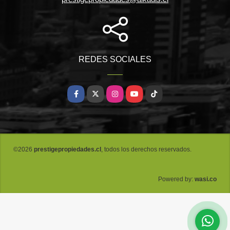
REDES SOCIALES
Facebook
X
Instagram
YouTube
TikTok
©2026
prestigepropiedades.cl
, todos los derechos reservados.
wasi.co
Powered by: