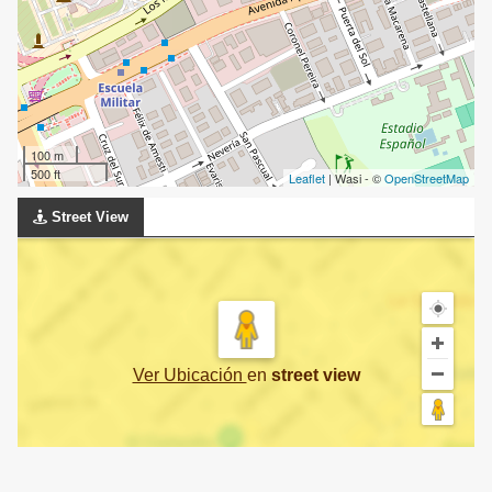
100 m
500 ft
Leaflet
| Wasi - ©
OpenStreetMap
Street View
Ver Ubicación
en
street view