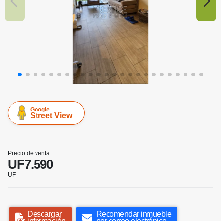
Google
Street View
Precio de venta
UF7.590
UF
Descargar
Recomendar inmueble
información
por correo electrónico