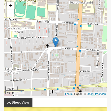
+
−
100 m
500 ft
Leaflet
| Wasi - ©
OpenStreetMap
Street View