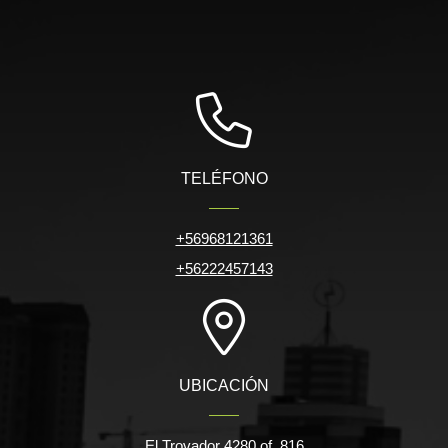
TELÉFONO
+56968121361
+56222457143
UBICACIÓN
El Trovador 4280 of. 816