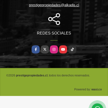
prestigepropiedades@alkadis.cl
REDES SOCIALES
Facebook
X
Instagram
YouTube
TikTok
©2026
prestigepropiedades.cl
, todos los derechos reservados.
wasi.co
Powered by: