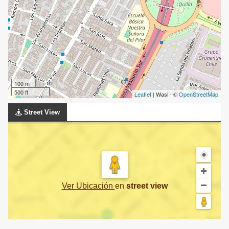
100 m
500 ft
Leaflet
| Wasi - ©
OpenStreetMap
Street View
Ver Ubicación
en
street view