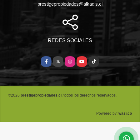
prestigepropiedades@alkadis.cl
REDES SOCIALES
Facebook
X
Instagram
YouTube
TikTok
©2026
prestigepropiedades.cl
, todos los derechos reservados.
wasi.co
Powered by: