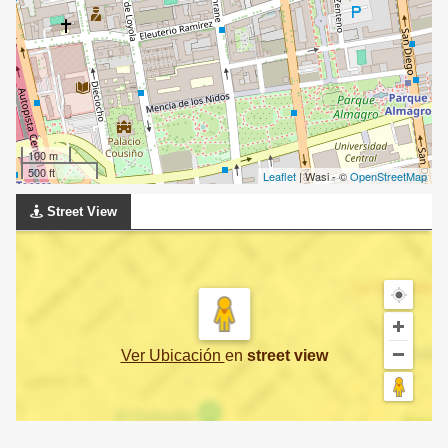
100 m
500 ft
Leaflet
| Wasi - ©
OpenStreetMap
Street View
Ver Ubicación
en
street view