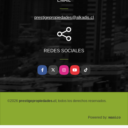
EMAIL
prestigepropiedades@alkadis.cl
REDES SOCIALES
Facebook
X
Instagram
YouTube
TikTok
©2026
prestigepropiedades.cl
, todos los derechos reservados.
wasi.co
Powered by: