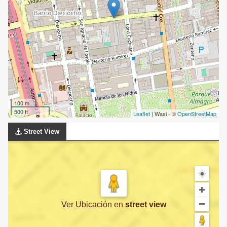
100 m
500 ft
Leaflet
| Wasi - ©
OpenStreetMap
Street View
Ver Ubicación
en
street view