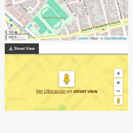
100 m
500 ft
Leaflet
| Wasi - ©
OpenStreetMap
Street View
Ver Ubicación
en
street view