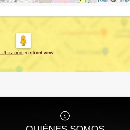
Leaflet
| Wasi - ©
Ope
r Ubicación
en
street view
QUIÉNES SOMOS