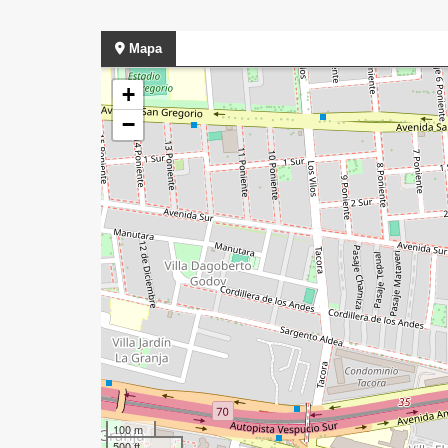
Mapa
+
−
100 m
500 ft