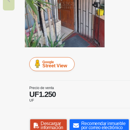
Google
Street View
Precio de venta
UF1.250
UF
Descargar
Recomendar inmueble
información
por correo electrónico