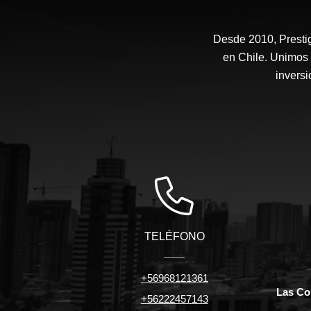
Desde 2010, Prestig
en Chile. Unimos 
inversi
TELÉFONO
+56968121361
Las Co
+56222457143