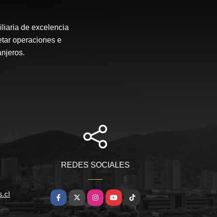
liaria de excelencia
etar operaciones e
anjeros.
REDES SOCIALES
.cl
Facebook
X
Instagram
YouTube
TikTok