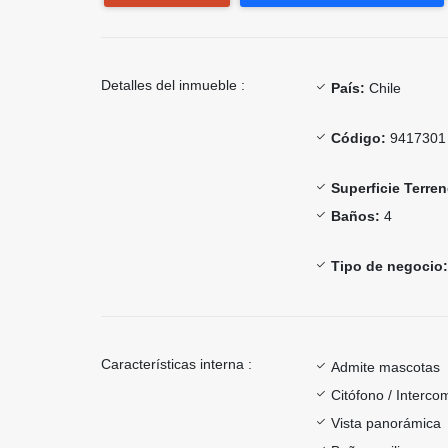
Detalles del inmueble :
País:
Chile
Código:
9417301
Superficie Terren
Baños:
4
Tipo de negocio:
Características interna :
Admite mascotas
Citófono / Interc
Vista panorámica