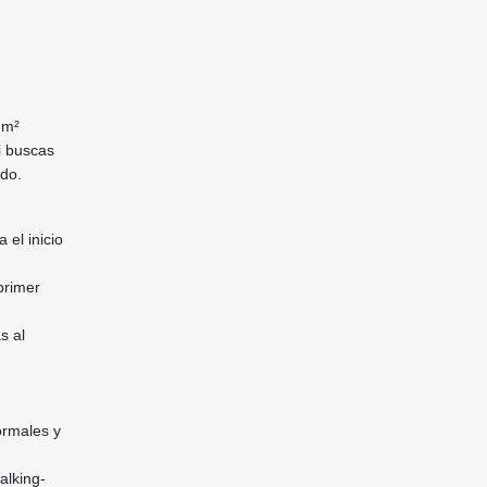
 m²
i buscas
ndo.
 el inicio
primer
s al
ormales y
alking-