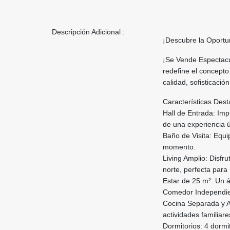
Descripción Adicional :
¡Descubre la Oportun
¡Se Vende Espectacu
redefine el concept
calidad, sofisticaci
Características Des
Hall de Entrada: Imp
de una experiencia ú
Baño de Visita: Equi
momento.
Living Amplio: Disfr
norte, perfecta para r
Estar de 25 m²: Un ár
Comedor Independien
Cocina Separada y A
actividades familiare
Dormitorios: 4 dormit