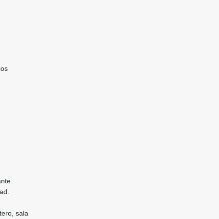
ios
nte.
dad.
ero, sala