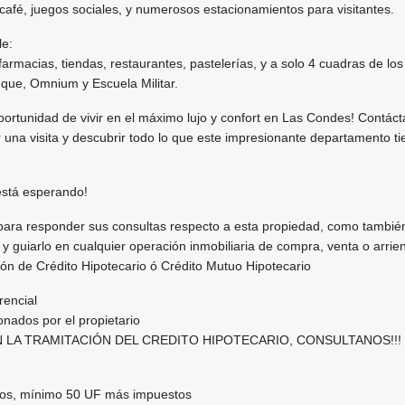
r café, juegos sociales, y numerosos estacionamientos para visitantes.
le:
armacias, tiendas, restaurantes, pastelerías, y a solo 4 cuadras de los
ue, Omnium y Escuela Militar.
portunidad de vivir en el máximo lujo y confort en Las Condes! Contác
una visita y descubrir todo lo que este impresionante departamento ti
está esperando!
para responder sus consultas respecto a esta propiedad, como tambié
 y guiarlo en cualquier operación inmobiliaria de compra, venta o arrie
tión de Crédito Hipotecario ó Crédito Mutuo Hipotecario
rencial
nados por el propietario
 LA TRAMITACIÓN DEL CREDITO HIPOTECARIO, CONSULTANOS!!!
ios, mínimo 50 UF más impuestos