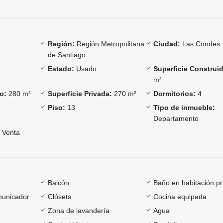
Región:
Región Metropolitana
Ciudad:
Las Condes
de Santiago
Estado:
Usado
Superficie Construi
m²
o:
280 m²
Superficie Privada:
270 m²
Dormitorios:
4
Piso:
13
Tipo de inmueble:
Departamento
Venta
Balcón
Baño en habitación pr
omunicador
Clósets
Cocina equipada
Zona de lavandería
Agua