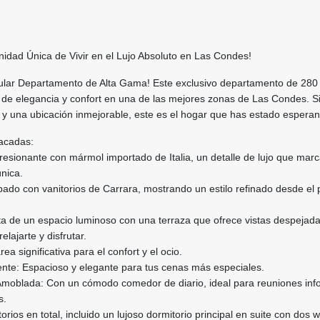
idad Única de Vivir en el Lujo Absoluto en Las Condes!
lar Departamento de Alta Gama! Este exclusivo departamento de 280
o de elegancia y confort en una de las mejores zonas de Las Condes. S
ón y una ubicación inmejorable, este es el hogar que has estado espera
tacadas:
resionante con mármol importado de Italia, un detalle de lujo que marca
nica.
pado con vanitorios de Carrara, mostrando un estilo refinado desde el 
uta de un espacio luminoso con una terraza que ofrece vistas despejada
elajarte y disfrutar.
ea significativa para el confort y el ocio.
te: Espacioso y elegante para tus cenas más especiales.
moblada: Con un cómodo comedor de diario, ideal para reuniones inf
s.
orios en total, incluido un lujoso dormitorio principal en suite con dos w