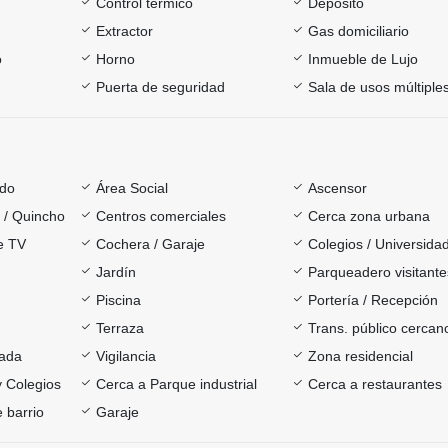
Control térmico
Depósito
Extractor
Gas domiciliario
o
Horno
Inmueble de Lujo
Puerta de seguridad
Sala de usos múltiple
ado
Área Social
Ascensor
a / Quincho
Centros comerciales
Cerca zona urbana
e TV
Cochera / Garaje
Colegios / Universida
Jardín
Parqueadero visitante
Piscina
Portería / Recepción
Terraza
Trans. público cercan
rada
Vigilancia
Zona residencial
y Colegios
Cerca a Parque industrial
Cerca a restaurantes
 barrio
Garaje