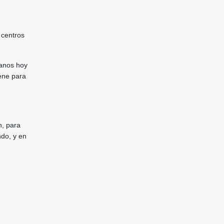
 centros
tanos hoy
ene para
n, para
ndo, y en