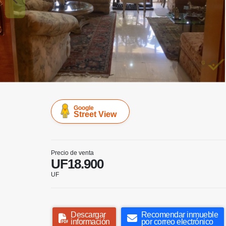
Google
Street View
Precio de venta
UF18.900
UF
Descargar
Recomendar inmueble
información
por correo electrónico