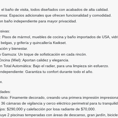
 el baño de visita, todos diseñados con acabados de alta calidad.
nsa: Espacios adicionales que ofrecen funcionalidad y comodidad.
Con baño independiente para mayor privacidad.
usivas:
: Pisos de mármol, muebles de cocina y baño importados de USA, vidr
belgas, y grifería y quincallería Kwikset.
ción y bienestar.
 Gamuza: Un toque de sofisticación en cada rincón.
cina (Miel): Aportan calidez y elegancia.
n Total Automática: Bajo el radier, para una limpieza sin esfuerzo.
Independiente: Garantiza tu confort durante todo el año.
x.
dades:
dificio: Finamente decorado, creando una primera impresión impresiona
36 cámaras de vigilancia y cerco eléctrico perimetral para tu tranquili
s: $290,000 y calefacción por losa radiante de $70,000.
ye 2 piscinas temperadas con áreas de descanso, gran jardín, biciclet