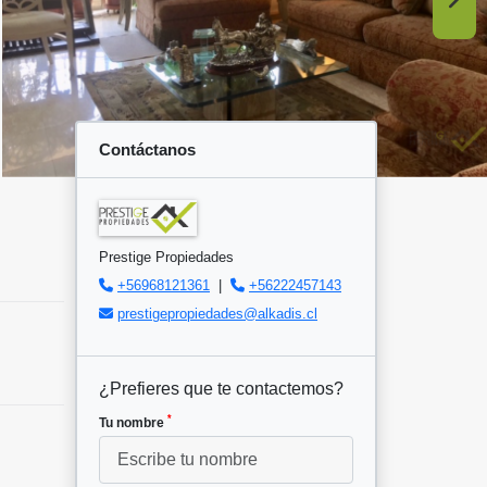
Contáctanos
Prestige Propiedades
+56968121361
|
+56222457143
prestigepropiedades@alkadis.cl
¿Prefieres que te contactemos?
*
Tu nombre