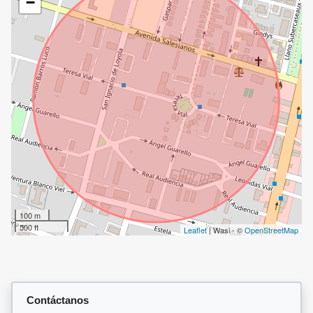
−
100 m
500 ft
Leaflet
| Wasi - ©
OpenStreetMap
Contáctanos