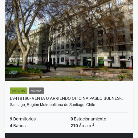
OFICINA
VENTA
E9418180- VENTA O ARRIENDO OFICINA PASEO BULNES-…
Santiago, Región Metropolitana de Santiago, Chile
9
Dormitorios
0
Estacionamiento
2
4
Baños
210
Área m