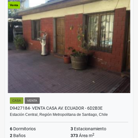
Venta
CASA
VENTA
D9427184- VENTA CASA AV. ECUADOR - 6D2B3E
Estación Central, Región Metropolitana de Santiago, Chile
6
Dormitorios
3
Estacionamiento
2
2
Baños
373
Área m