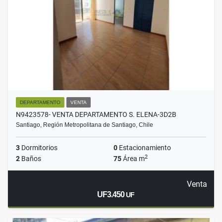
DEPARTAMENTO
VENTA
N9423578- VENTA DEPARTAMENTO S. ELENA-3D2B
Santiago, Región Metropolitana de Santiago, Chile
3
Dormitorios
0
Estacionamiento
2
2
Baños
75
Área m
Venta
UF3.450
UF