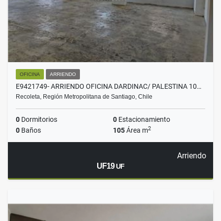
OFICINA
ARRIENDO
E9421749- ARRIENDO OFICINA DARDINAC/ PALESTINA 10…
Recoleta, Región Metropolitana de Santiago, Chile
0
Dormitorios
0
Estacionamiento
2
0
Baños
105
Área m
Arriendo
UF19
UF