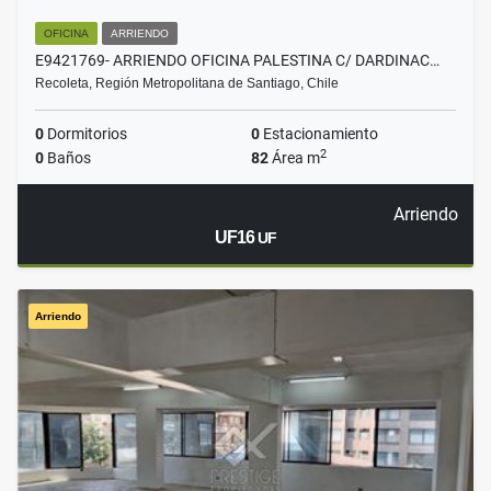
OFICINA
ARRIENDO
E9421769- ARRIENDO OFICINA PALESTINA C/ DARDINAC…
Recoleta, Región Metropolitana de Santiago, Chile
0
Dormitorios
0
Estacionamiento
2
0
Baños
82
Área m
Arriendo
UF16
UF
Arriendo