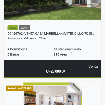
CASA
VENTA
D9426762- VENTA CASA MARBELLA/MAITENCILLO-7D6B…
Puchuncaví, Valparaiso, Chile
7
Dormitorios
6
Estacionamiento
2
6
Baños
310
Área m
Venta
UF28.000
UF
Arriendo AMOBLADO