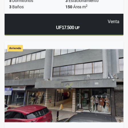
5
Dormitorios
3
Estacionamiento
2
3
Baños
150
Área m
Venta
UF17.500
UF
Arriendo