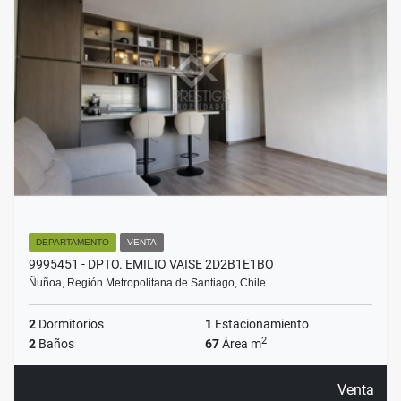
DEPARTAMENTO
VENTA
9995451 - DPTO. EMILIO VAISE 2D2B1E1BO
Ñuñoa, Región Metropolitana de Santiago, Chile
2
Dormitorios
1
Estacionamiento
2
2
Baños
67
Área m
Venta