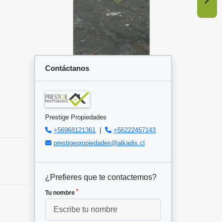
Contáctanos
Prestige Propiedades
+56968121361
|
+56222457143
prestigepropiedades@alkadis.cl
¿Prefieres que te contactemos?
*
Tu nombre