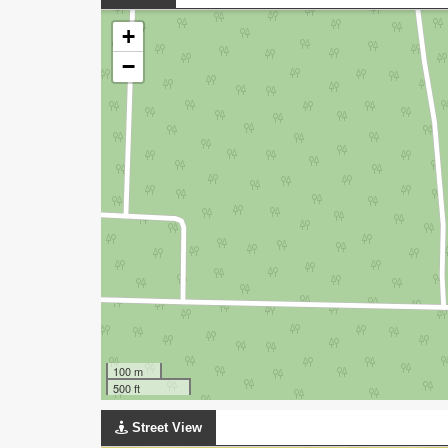
+
−
100 m
500 ft
Street View