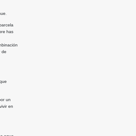
hue.
parcela
pre has
mbinación
r de
 que
por un
ivir en