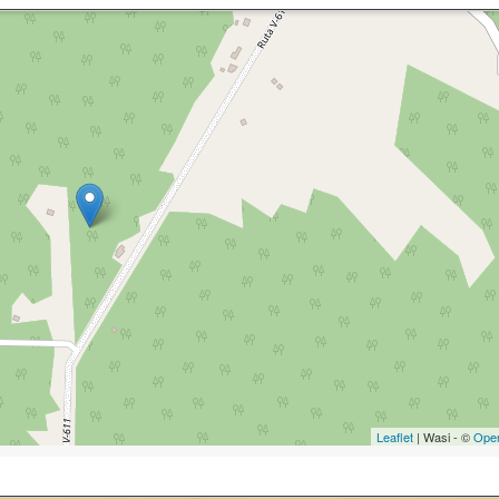
Leaflet
| Wasi - ©
Ope