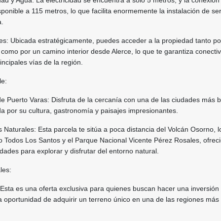
dad y Agua: La electricidad se encuentra a solo 5 metros, y la conexió
sponible a 115 metros, lo que facilita enormemente la instalación de ser
a.
s: Ubicada estratégicamente, puedes acceder a la propiedad tanto po
omo por un camino interior desde Alerce, lo que te garantiza conecti
rincipales vías de la región.
le:
e Puerto Varas: Disfruta de la cercanía con una de las ciudades más b
da por su cultura, gastronomía y paisajes impresionantes.
 Naturales: Esta parcela te sitúa a poca distancia del Volcán Osorno, l
o Todos Los Santos y el Parque Nacional Vicente Pérez Rosales, ofrec
dades para explorar y disfrutar del entorno natural.
les:
Esta es una oferta exclusiva para quienes buscan hacer una inversión
la oportunidad de adquirir un terreno único en una de las regiones más