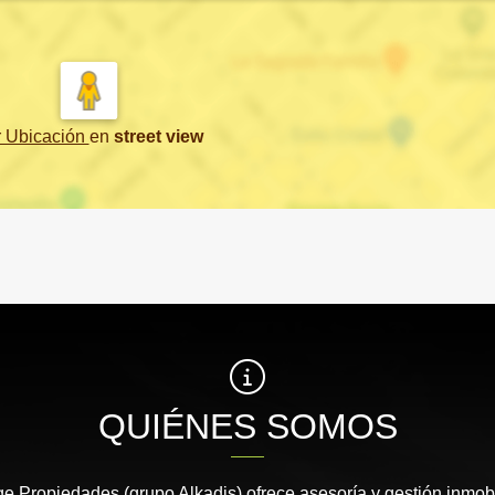
r Ubicación
en
street view
QUIÉNES SOMOS
e Propiedades (grupo Alkadis) ofrece asesoría y gestión inmobi