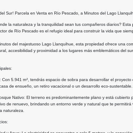
del Sur! Parcela en Venta en Río Pescado, a Minutos del Lago Llanqui
de la naturaleza y la tranquilidad sean tus compañeros diarios? Esta 
ctor de Río Pescado es el refugio ideal para construir la vida que siem
inutos del majestuoso Lago Llanquihue, esta propiedad ofrece una co
ural, accesibilidad y proximidad a los lugares más emblemáticos del su
ipales:
 Con 5.941 m², tendrás espacio de sobra para desarrollar el proyecto
asa de ensueño, un retiro vacacional o un desarrollo eco-sustentable.
osque Nativo: El terreno es predominantemente plano y está cubierto 
o de renuevo, brindando un entorno verde y natural que te permitirá v
a naturaleza.
cios: