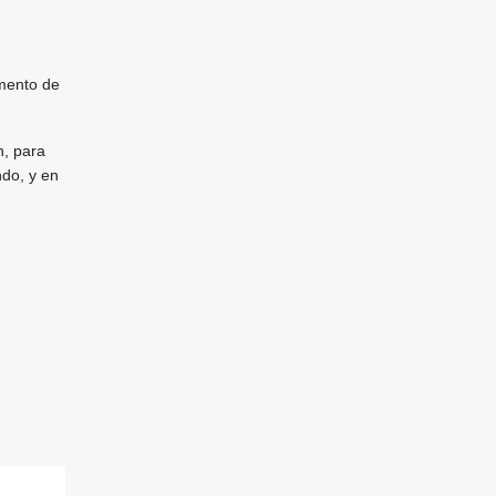
omento de
n, para
ndo, y en