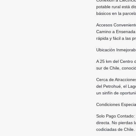
Conexión a Electrici
potable rural está di
básicos en la parcel
Accesos Conveniente
Camino a Ensenada c
rápida y fácil a las p
Ubicación Inmejorab
A 25 km del Centro d
sur de Chile, conoci
Cerca de Atracciones
del Petrohué, el Lag
un sinfín de oportuni
Condiciones Especia
Solo Pago Contado: 
directa. No pierdas 
codiciadas de Chile.