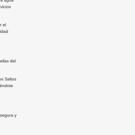
n a agua
vicios
r el
vidad
ellas del
os Saltos
iéndote
 segura y