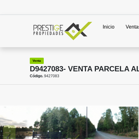
Inicio
Venta
Venta
D9427083- VENTA PARCELA A
Código.
9427083