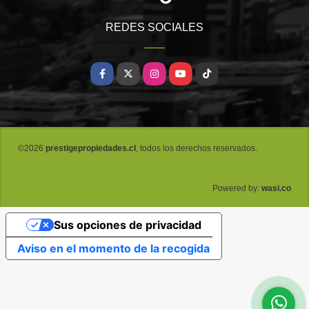
REDES SOCIALES
Facebook
X
Instagram
YouTube
TikTok
©2026
prestigepropiedades.cl
, todos los derechos reservados.
wasi.co
Powered by:
Sus opciones de privacidad
Aviso en el momento de la recogida