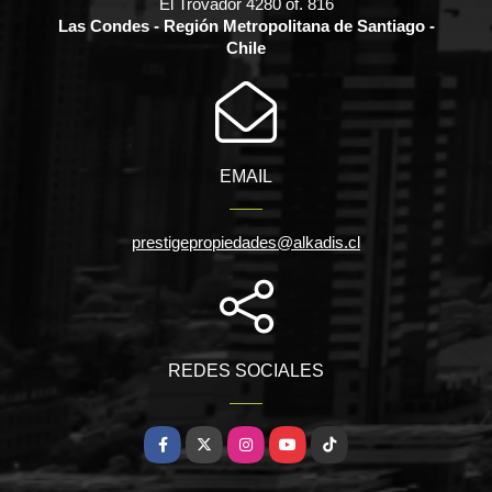
El Trovador 4280 of. 816
Las Condes - Región Metropolitana de Santiago -
Chile
EMAIL
prestigepropiedades@alkadis.cl
REDES SOCIALES
Facebook
X
Instagram
YouTube
TikTok