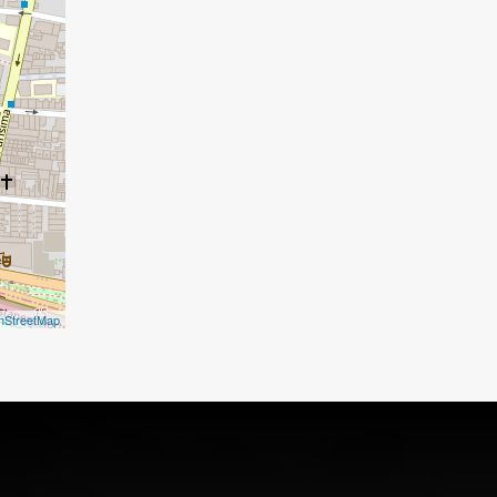
nStreetMap