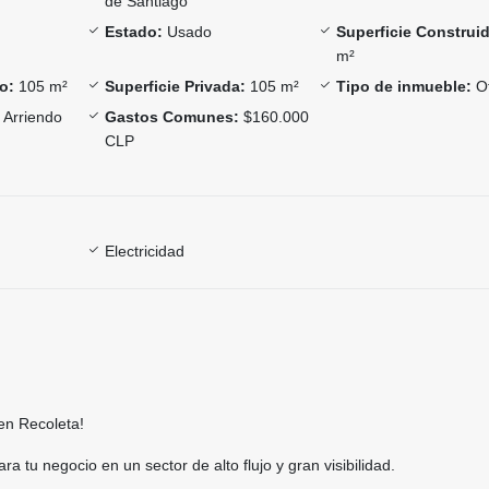
de Santiago
Estado:
Usado
Superficie Construi
m²
o:
105 m²
Superficie Privada:
105 m²
Tipo de inmueble:
Of
Arriendo
Gastos Comunes:
$160.000
CLP
Electricidad
 en Recoleta!
a tu negocio en un sector de alto flujo y gran visibilidad.