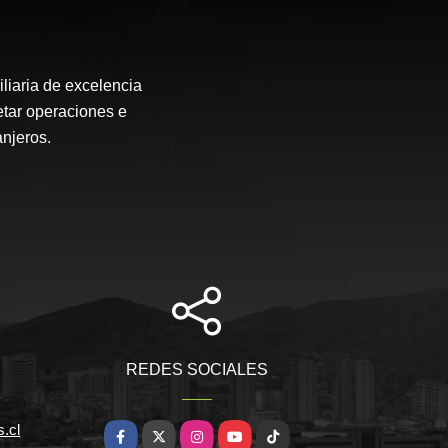
liaria de excelencia
etar operaciones e
anjeros.
REDES SOCIALES
.cl
Facebook
X
Instagram
YouTube
TikTok