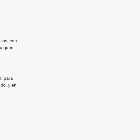
cios, con
busquen
n, para
ndo, y en