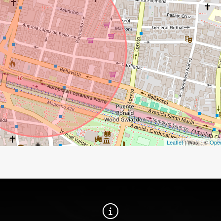
Leaflet
| Wasi - ©
Ope