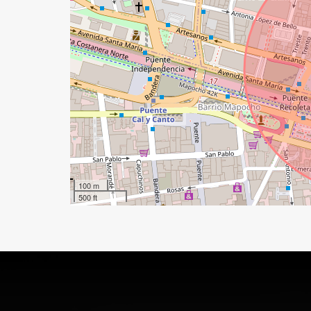
100 m
500 ft