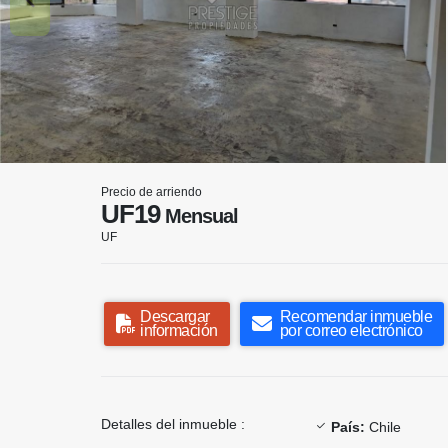
Precio de arriendo
UF19
Mensual
UF
Descargar
Recomendar inmueble
información
por correo electrónico
Detalles del inmueble :
País:
Chile