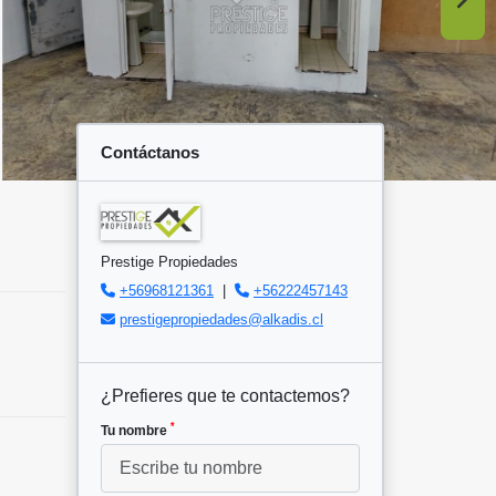
Contáctanos
Prestige Propiedades
+56968121361
|
+56222457143
prestigepropiedades@alkadis.cl
¿Prefieres que te contactemos?
*
Tu nombre