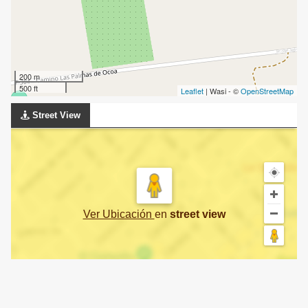
200 m
500 ft
Leaflet
| Wasi - ©
OpenStreetMap
Street View
Ver Ubicación
en
street view