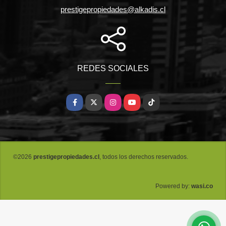
prestigepropiedades@alkadis.cl
REDES SOCIALES
Facebook
X
Instagram
YouTube
TikTok
©2026
prestigepropiedades.cl
, todos los derechos reservados.
wasi.co
Powered by: