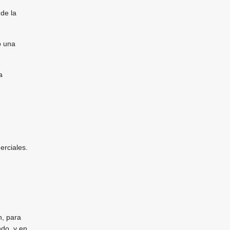
de la
o una
a
erciales.
n, para
ndo, y en