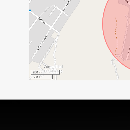
200 m
500 ft