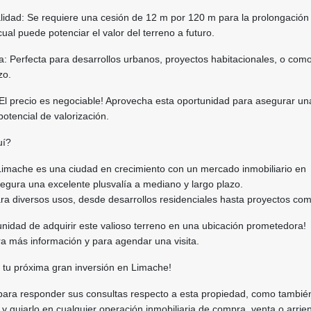
lidad: Se requiere una cesión de 12 m por 120 m para la prolongación 
ual puede potenciar el valor del terreno a futuro.
a: Perfecta para desarrollos urbanos, proyectos habitacionales, o com
zo.
¡El precio es negociable! Aprovecha esta oportunidad para asegurar un
otencial de valorización.
uí?
imache es una ciudad en crecimiento con un mercado inmobiliario en
egura una excelente plusvalía a mediano y largo plazo.
para diversos usos, desde desarrollos residenciales hasta proyectos com
unidad de adquirir este valioso terreno en una ubicación prometedora!
a más información y para agendar una visita.
 tu próxima gran inversión en Limache!
para responder sus consultas respecto a esta propiedad, como tambié
 y guiarlo en cualquier operación inmobiliaria de compra, venta o arrie