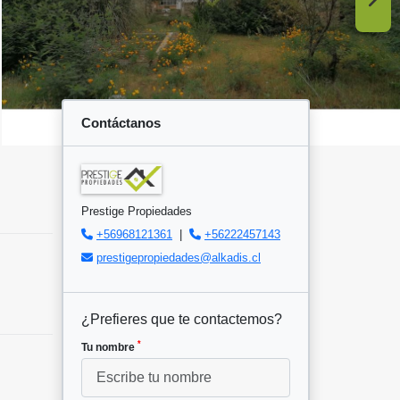
Contáctanos
Prestige Propiedades
+56968121361
|
+56222457143
prestigepropiedades@alkadis.cl
¿Prefieres que te contactemos?
*
Tu nombre