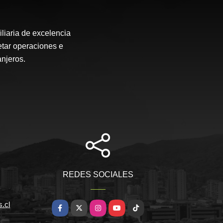
liaria de excelencia
etar operaciones e
anjeros.
REDES SOCIALES
.cl
Facebook
X
Instagram
YouTube
TikTok