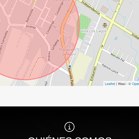
Leaflet
| Wasi - ©
Ope