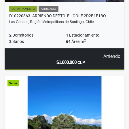
DEPARTAMENTO
ARRIENDO
D10220863- ARRIENDO DEPTO. EL GOLF 2D2B1E1BO
Las Condes, Región Metropolitana de Santiago, Chile
2
Dormitorios
1
Estacionamiento
2
2
Baños
64
Área m
Arriendo
$1.600.000
CLP
Venta