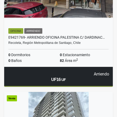
OFICINA
ARRIENDO
E9421769- ARRIENDO OFICINA PALESTINA C/ DARDINAC…
Recoleta, Región Metropolitana de Santiago, Chile
0
Dormitorios
0
Estacionamiento
2
0
Baños
82
Área m
Arriendo
UF16
UF
Venta