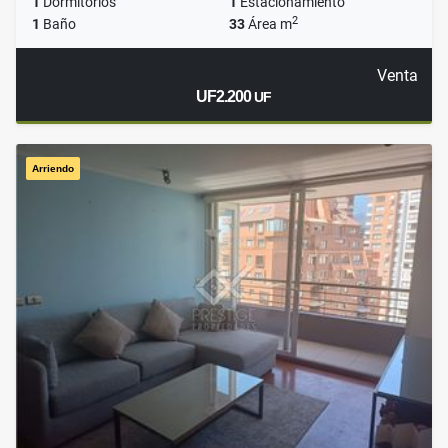
1
Dormitorios
1
Estacionamiento
2
1
Baño
33
Área m
Venta
UF2.200
UF
Arriendo