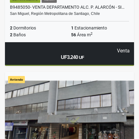
B9485050- VENTA DEPARTAMENTO ALC. P. ALARCÓN - SI…
San Miguel, Región Metropolitana de Santiago, Chile
2
Dormitorios
1
Estacionamiento
2
2
Baños
56
Área m
Venta
UF3.240
UF
Arriendo