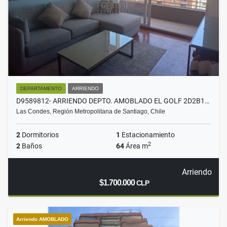
DEPARTAMENTO
ARRIENDO
D9589812- ARRIENDO DEPTO. AMOBLADO EL GOLF 2D2B1…
Las Condes, Región Metropolitana de Santiago, Chile
2
Dormitorios
1
Estacionamiento
2
2
Baños
64
Área m
Arriendo
$1.700.000
CLP
Arriendo AMOBLADO