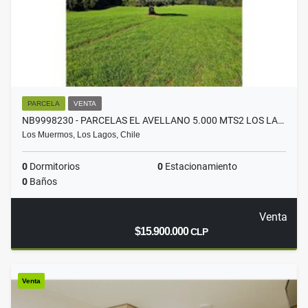
PARCELA
VENTA
NB9998230 - PARCELAS EL AVELLANO 5.000 MTS2 LOS LA…
Los Muermos, Los Lagos, Chile
0
Dormitorios
0
Estacionamiento
0
Baños
Venta
$15.900.000
CLP
Venta