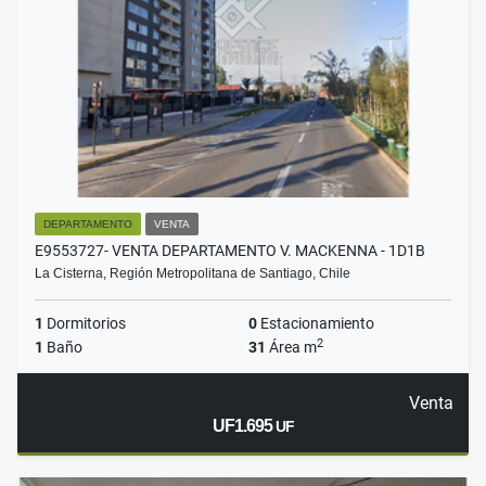
DEPARTAMENTO
VENTA
E9553727- VENTA DEPARTAMENTO V. MACKENNA - 1D1B
La Cisterna, Región Metropolitana de Santiago, Chile
1
Dormitorios
0
Estacionamiento
2
1
Baño
31
Área m
Venta
UF1.695
UF