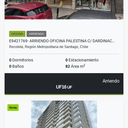
OFICINA
ARRIENDO
E9421769- ARRIENDO OFICINA PALESTINA C/ DARDINAC…
Recoleta, Región Metropolitana de Santiago, Chile
0
Dormitorios
0
Estacionamiento
2
0
Baños
82
Área m
Arriendo
UF16
UF
Venta