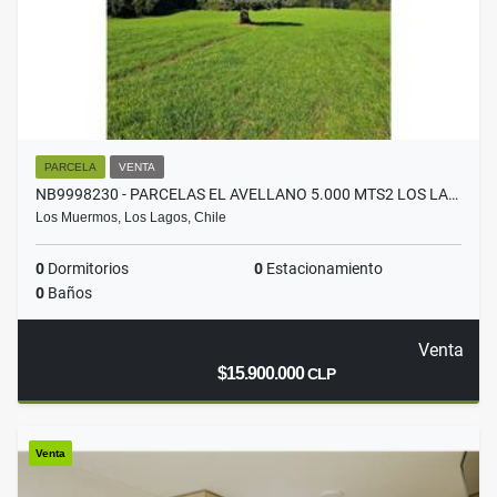
PARCELA
VENTA
NB9998230 - PARCELAS EL AVELLANO 5.000 MTS2 LOS LA…
Los Muermos, Los Lagos, Chile
0
Dormitorios
0
Estacionamiento
0
Baños
Venta
$15.900.000
CLP
Venta