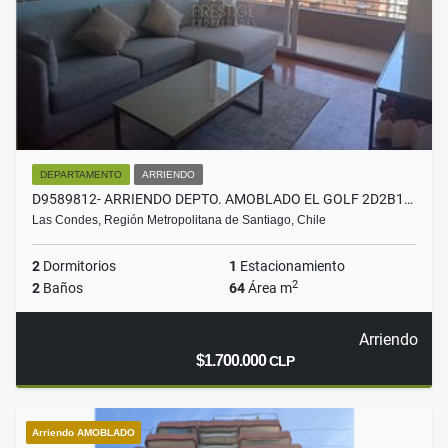
DEPARTAMENTO
ARRIENDO
D9589812- ARRIENDO DEPTO. AMOBLADO EL GOLF 2D2B1…
Las Condes, Región Metropolitana de Santiago, Chile
2
Dormitorios
1
Estacionamiento
2
2
Baños
64
Área m
Arriendo
$1.700.000
CLP
Arriendo AMOBLADO