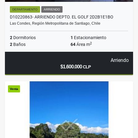
DEPARTAMENTO
ARRIENDO
D10220863- ARRIENDO DEPTO. EL GOLF 2D2B1E1BO
Las Condes, Región Metropolitana de Santiago, Chile
2
Dormitorios
1
Estacionamiento
2
2
Baños
64
Área m
Arriendo
$1.600.000
CLP
Venta