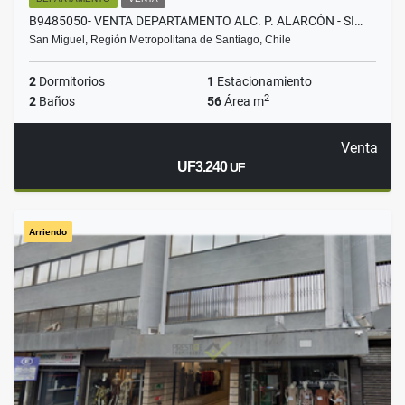
B9485050- VENTA DEPARTAMENTO ALC. P. ALARCÓN - SI…
San Miguel, Región Metropolitana de Santiago, Chile
2
Dormitorios
1
Estacionamiento
2
2
Baños
56
Área m
Venta
UF3.240
UF
Arriendo