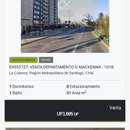
DEPARTAMENTO
VENTA
E9553727- VENTA DEPARTAMENTO V. MACKENNA - 1D1B
La Cisterna, Región Metropolitana de Santiago, Chile
1
Dormitorios
0
Estacionamiento
2
1
Baño
31
Área m
Venta
UF1.695
UF