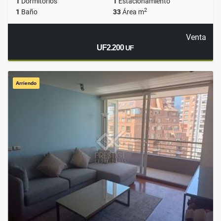
1
Dormitorios
1
Estacionamiento
2
1
Baño
33
Área m
Venta
UF2.200
UF
Arriendo