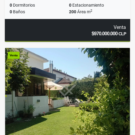
0
Dormitorios
0
Estacionamiento
2
0
Baños
200
Área m
Venta
$970.000.000
CLP
Venta