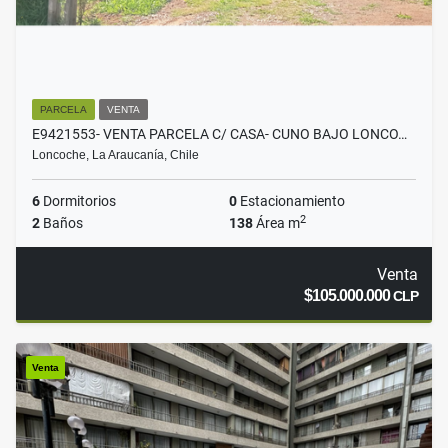
PARCELA
VENTA
E9421553- VENTA PARCELA C/ CASA- CUNO BAJO LONCO…
Loncoche, La Araucanía, Chile
6
Dormitorios
0
Estacionamiento
2
2
Baños
138
Área m
Venta
$105.000.000
CLP
Venta