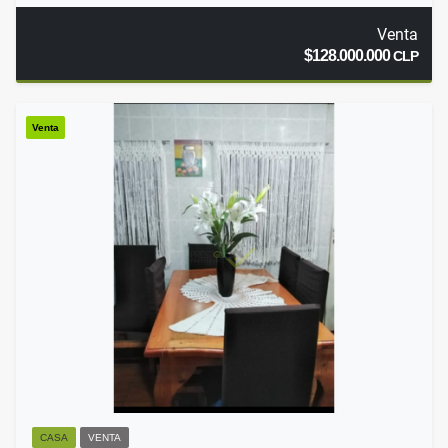
Venta
$128.000.000
CLP
Venta
CASA
VENTA