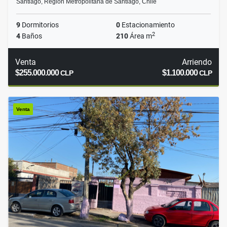
Santiago, Región Metropolitana de Santiago, Chile
9
Dormitorios
0
Estacionamiento
2
4
Baños
210
Área m
Venta
Arriendo
$255.000.000
$1.100.000
CLP
CLP
Venta