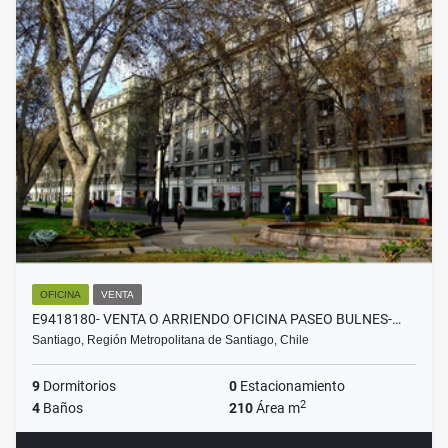
OFICINA
VENTA
E9418180- VENTA O ARRIENDO OFICINA PASEO BULNES-…
Santiago, Región Metropolitana de Santiago, Chile
9
Dormitorios
0
Estacionamiento
2
4
Baños
210
Área m