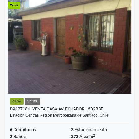
Venta
CASA
VENTA
D9427184- VENTA CASA AV. ECUADOR - 6D2B3E
Estación Central, Región Metropolitana de Santiago, Chile
6
Dormitorios
3
Estacionamiento
2
2
Baños
373
Área m