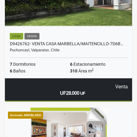
CASA
VENTA
D9426762- VENTA CASA MARBELLA/MAITENCILLO-7D6B…
Puchuncaví, Valparaiso, Chile
7
Dormitorios
6
Estacionamiento
2
6
Baños
310
Área m
Venta
UF28.000
UF
Arriendo AMOBLADO