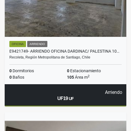
OFICINA
ARRIENDO
E9421749- ARRIENDO OFICINA DARDINAC/ PALESTINA 10…
Recoleta, Región Metropolitana de Santiago, Chile
0
Dormitorios
0
Estacionamiento
2
0
Baños
105
Área m
Arriendo
UF19
UF