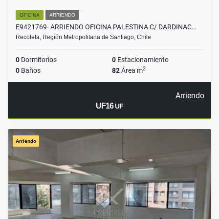
OFICINA
ARRIENDO
E9421769- ARRIENDO OFICINA PALESTINA C/ DARDINAC…
Recoleta, Región Metropolitana de Santiago, Chile
0
Dormitorios
0
Estacionamiento
2
0
Baños
82
Área m
Arriendo
UF16
UF
Arriendo