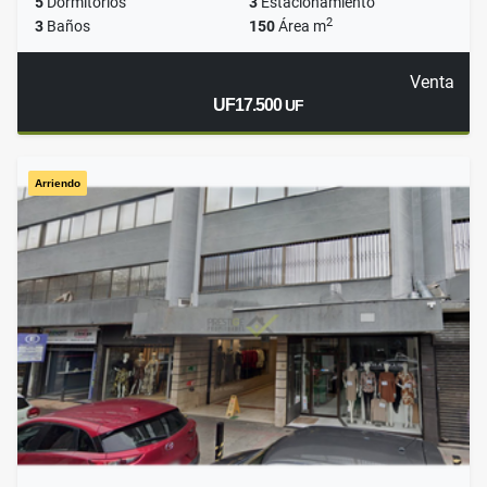
5
Dormitorios
3
Estacionamiento
2
3
Baños
150
Área m
Venta
UF17.500
UF
Arriendo