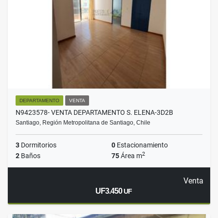
DEPARTAMENTO
VENTA
N9423578- VENTA DEPARTAMENTO S. ELENA-3D2B
Santiago, Región Metropolitana de Santiago, Chile
3
Dormitorios
0
Estacionamiento
2
2
Baños
75
Área m
Venta
UF3.450
UF