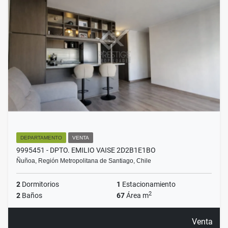
DEPARTAMENTO
VENTA
9995451 - DPTO. EMILIO VAISE 2D2B1E1BO
Ñuñoa, Región Metropolitana de Santiago, Chile
2
Dormitorios
1
Estacionamiento
2
2
Baños
67
Área m
Venta