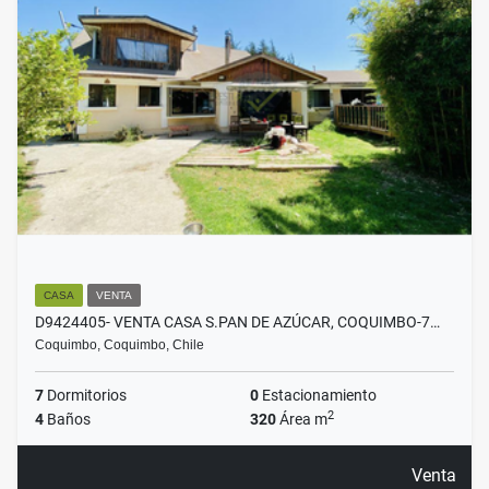
CASA
VENTA
D9424405- VENTA CASA S.PAN DE AZÚCAR, COQUIMBO-7…
Coquimbo, Coquimbo, Chile
7
Dormitorios
0
Estacionamiento
2
4
Baños
320
Área m
Venta