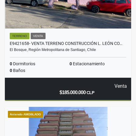
TERRENO
VENTA
E9421658- VENTA TERRENO CONSTRUCCIÓN L. LEÓN CO…
El Bosque, Región Metropolitana de Santiago, Chile
0
Dormitorios
0
Estacionamiento
0
Baños
Venta
$185.000.000
CLP
Arriendo AMOBLADO