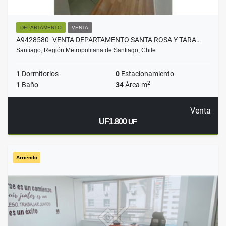
DEPARTAMENTO
VENTA
A9428580- VENTA DEPARTAMENTO SANTA ROSA Y TARA…
Santiago, Región Metropolitana de Santiago, Chile
1
Dormitorios
0
Estacionamiento
2
1
Baño
34
Área m
Venta
UF1.800
UF
Arriendo