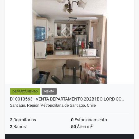
DEPARTAMENTO
VENTA
D10013563 - VENTA DEPARTAMENTO 2D2B1BO LORD CO…
Santiago, Región Metropolitana de Santiago, Chile
2
Dormitorios
0
Estacionamiento
2
2
Baños
50
Área m