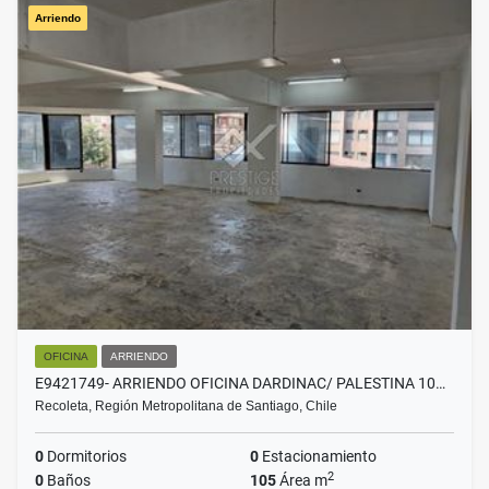
Arriendo
OFICINA
ARRIENDO
E9421749- ARRIENDO OFICINA DARDINAC/ PALESTINA 10…
Recoleta, Región Metropolitana de Santiago, Chile
0
Dormitorios
0
Estacionamiento
2
0
Baños
105
Área m