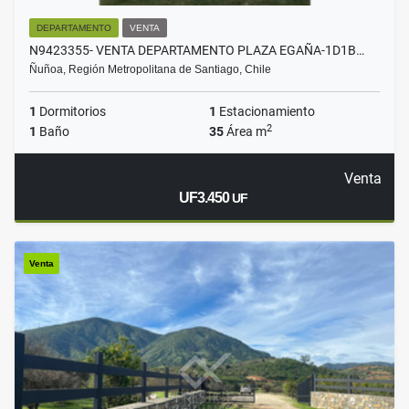
DEPARTAMENTO
VENTA
N9423355- VENTA DEPARTAMENTO PLAZA EGAÑA-1D1B…
Ñuñoa, Región Metropolitana de Santiago, Chile
1
Dormitorios
1
Estacionamiento
2
1
Baño
35
Área m
Venta
UF3.450
UF
Venta