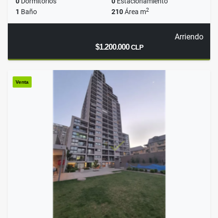
0
Dormitorios
0
Estacionamiento
2
1
Baño
210
Área m
Arriendo
$1.200.000
CLP
Venta