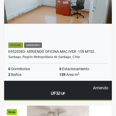
OFICINA
ARRIENDO
E9520383- ARRIENDO OFICINA MAC IVER -159 MTS2.
Santiago, Región Metropolitana de Santiago, Chile
0
Dormitorios
0
Estacionamiento
2
2
Baños
159
Área m
Arriendo
UF32
UF
Venta