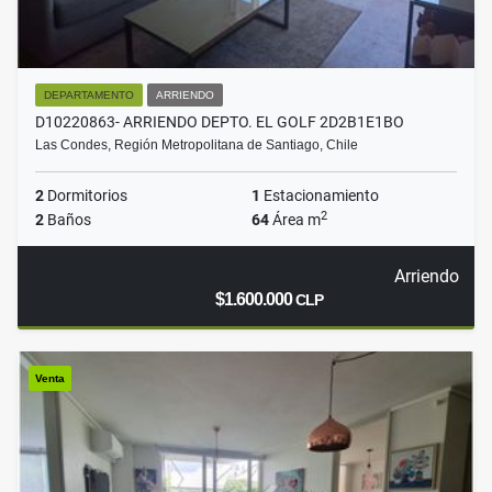
DEPARTAMENTO
ARRIENDO
D10220863- ARRIENDO DEPTO. EL GOLF 2D2B1E1BO
Las Condes, Región Metropolitana de Santiago, Chile
2
Dormitorios
1
Estacionamiento
2
2
Baños
64
Área m
Arriendo
$1.600.000
CLP
Venta