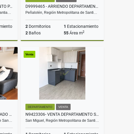
N9423206- VENTA DEPARTAMENTO P. M. OLIVARES- STGO-2D2B1E1BO
D9999465 - ARRIENDO DEPARTAMENTO SAN LUIS MACUL - 2D2B1E1BO
Santia…
Peñalolén, Región Metropolitana de Santi…
miento
2
Dormitorios
1
Estacionamiento
2
2
Baños
55
Área m
Venta
Arriendo
Venta
$650.000
DEPARTAMENTO
VENTA
9999541-34- ARRIENDO AMOBLADO DEPTO. LOS MILITARES - 2D2B1E
N9423306- VENTA DEPARTAMENTO S. NICOLAS- S. MIGUEL-1D1B1E
de San…
San Miguel, Región Metropolitana de Santi…