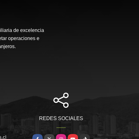
liaria de excelencia
etar operaciones e
anjeros.
REDES SOCIALES
.cl
Facebook
X
Instagram
YouTube
TikTok