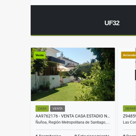
UF32
Venta
Arriend
CASA
VENTA
DEPAR
AA9762176 - VENTA CASA ESTADIO NACIONAL - ÑUÑOA 6D6B3E
Ñuñoa, Región Metropolitana de Santiago,…
Las Con