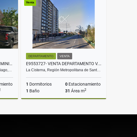
Venta
UF16
DEPARTAMENTO
VENTA
D9425908- VENTA CASA CONDOMINIO B.ORIENTE-C.SATÉLITE-3D3B2E
E9553727- VENTA DEPARTAMENTO V. MACKENNA - 1D1B
tiago,…
La Cisterna, Región Metropolitana de Sant…
miento
1
Dormitorios
0
Estacionamiento
2
2
1
Baño
31
Área m
Venta
Venta
UF1.695