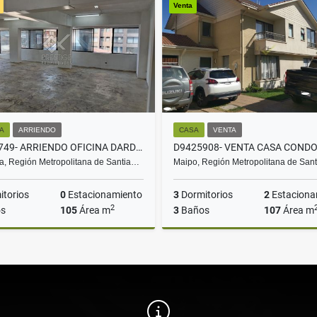
Venta
$650.000
UF2.110
NA
ARRIENDO
CASA
VENTA
E9421749- ARRIENDO OFICINA DARDINAC/ PALESTINA 105MT
a, Región Metropolitana de Santia…
Maipo, Región Metropolitana de San
torios
0
Estacionamiento
3
Dormitorios
2
Estaciona
2
s
105
Área m
3
Baños
107
Área m
Arriendo
UF19
UF4.850