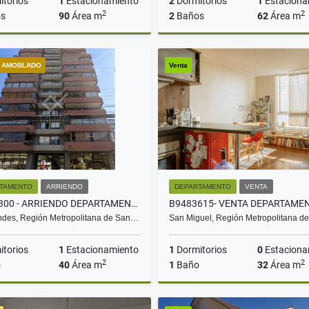
torios
1
Estacionamiento
2
Dormitorios
1
Estaciona
2
2
s
90
Área m
2
Baños
62
Área m
Arriendo
A
o AMOBLADO
Venta
$1.975.000
$1.450.000
TAMENTO
ARRIENDO
DEPARTAMENTO
VENTA
E9874300 - ARRIENDO DEPARTAMENTO ASTURIAS 1D1B1E
des, Región Metropolitana de San…
San Miguel, Región Metropolitana d
torios
1
Estacionamiento
1
Dormitorios
0
Estaciona
2
2
o
40
Área m
1
Baño
32
Área m
Arriendo