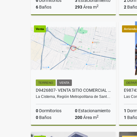
6
Dormitorios
3
Estacionamiento
2
Dormi
2
6
Baños
293
Área m
2
Baño
Venta
Venta
Arriend
$650.000.000
TERRENO
VENTA
DEPAR
D9426807- VENTA SITIO COMERCIAL C/ GALPÓN- LA CISTERNA 1100
La Cisterna, Región Metropolitana de Sant…
Las Con
0
Dormitorios
0
Estacionamiento
1
Dormi
2
0
Baños
200
Área m
1
Bañ
Venta