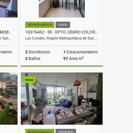
DEPARTAMENTO
VENTA
D9589812- ARRIENDO DEPTO. AMOBLADO EL GOLF 2D2B1E1BO
10076462 - 58 - DPTO. CERRO COLORADO 2D2B
de San…
Las Condes, Región Metropolitana de San…
miento
2
Dormitorios
1
Estacionamiento
2
2
Baños
97
Área m
rriendo
Venta
Venta
UF11.500
DEPARTAMENTO
ARRIENDO