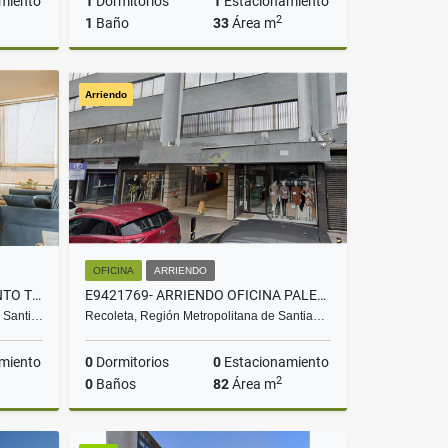
miento
1
Dormitorios
1
Estacionamiento
2
1
Baño
33
Área m
rriendo
Venta
Arriendo
UF2.200
OFICINA
ARRIENDO
B9483615- VENTA DEPARTAMENTO TERCERA AVENIDA - 1D1B
E9421769- ARRIENDO OFICINA PALESTINA C/ DARDINAC 82MTS
e Santi…
Recoleta, Región Metropolitana de Santia…
miento
0
Dormitorios
0
Estacionamiento
2
0
Baños
82
Área m
Venta
Arriendo