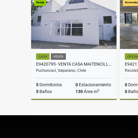
Venta
Arriendo
$970.000.000
CASA
VENTA
OFICI
E9420795- VENTA CASA MAITENCILLO VALPARAISO - 5D3B
Puchuncaví, Valparaiso, Chile
Recolet
5
Dormitorios
0
Estacionamiento
0
Dormi
2
5
Baños
130
Área m
0
Baño
Venta
UF16.500