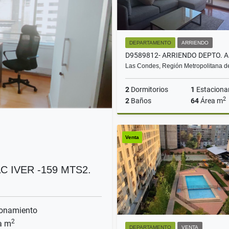
DEPARTAMENTO
ARRIENDO
Las Condes, Región Metropolitana 
2
Dormitorios
1
Estaciona
2
2
Baños
64
Área m
A
Venta
$1.700.000
C IVER -159 MTS2.
onamiento
2
a m
DEPARTAMENTO
VENTA